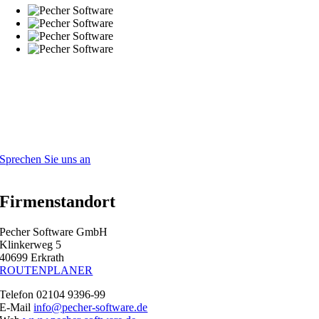
Haben Sie Fragen?
Hier finden Sie unsere Ansprechpartner, die Ihnen gerne weiterhelfen.
Sie können auch unser Kontaktformular benutzen. Wir melden uns
dann bei Ihnen.
Sprechen Sie uns an
Firmenstandort
Pecher Software GmbH
Klinkerweg 5
40699 Erkrath
ROUTENPLANER
Telefon 02104 9396-99
E-Mail
info@pecher-software.de