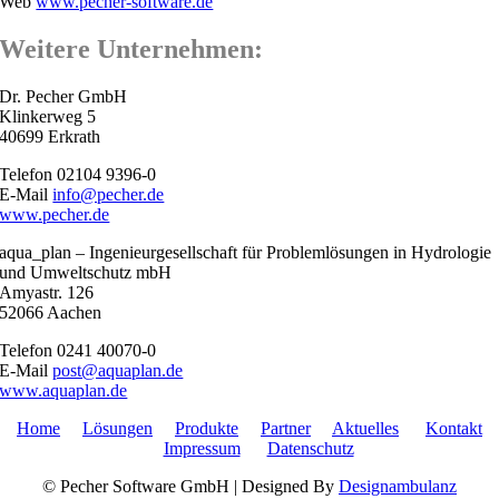
Web
www.pecher-software.de
Weitere Unternehmen:
Dr. Pecher GmbH
Klinkerweg 5
40699 Erkrath
Telefon 02104 9396-0
E-Mail
info@pecher.de
www.pecher.de
aqua_plan – Ingenieurgesellschaft für Problemlösungen in Hydrologie
und Umweltschutz mbH
Amyastr. 126
52066 Aachen
Telefon 0241 40070-0
E-Mail
post@aquaplan.de
www.aquaplan.de
Home
Lösungen
Produkte
Partner
Aktuelles
Kontakt
Impressum
Datenschutz
© Pecher Software GmbH | Designed By
Designambulanz