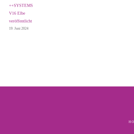
++SYSTEMS
V16 Elbe
veröffentlicht
19. Juni 2024
H