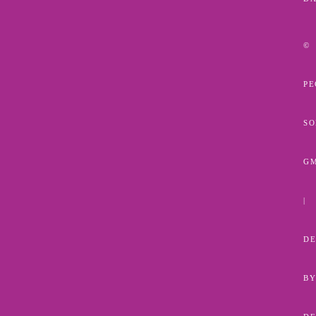
©
PE
SO
G
|
DE
B