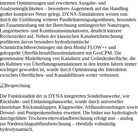
internen Optimierungen und erweiterten Ausgabe- und
Analysemöglichkeiten – besonderes Augenmerk auf das Handling
großer komplexer Netze gelegt. DYNA-Simulationen weisen nun
durch die Einführung weiterer Parallelisierungsalgorithmen, besonders
im Zusammenhang mit der Berechnung umfangreicher Naturregen,
Langzeitserien- und Kontinuumssimulationen, deutlich kürzere
Rechenzeiten auf. Neben der klassischen Kanalnetzberechnung
profitieren davon besonders hydrodynamische
Schmutzfrachtberechnungen mit dem Modul FLOW++ und
gekoppelte Oberflächenabflusssimulationen mit GeoCPM. Die
gemeinsame Modellierung von Kanalnetz und Geländeoberfläche, die
im Rahmen von Überflutungssimulationen in den letzten Jahren immer
wichtiger geworden ist, wurde durch Optimierung der Interaktion
zwischen Oberflächen- und Kanalabflüssen weiter verbessert.
Die Funktionalität der in DYNA integrierten Sonderbauwerke, wie
Rückhalte- und Entlastungsbauwerke, wurde durch universeller
einsetzbare Rückstauklappen, Klappwehre, Abflussdrosselungen sowi
Drossel- und Pumpenkennlinien erweitert. Die bisher nur hydrologisch
durchgeführte Trockenwettervorlaufberechnung erfolgt nun – analog
zur Niederschlagsabflussberechnung – ebenfalls vollständig
hydrodynamisch.